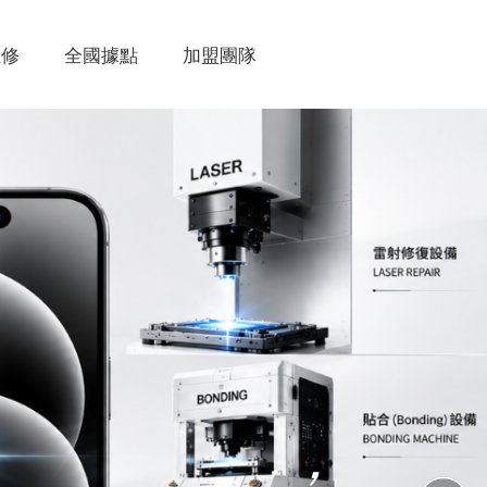
維修
全國據點
加盟團隊
，
，
，
，