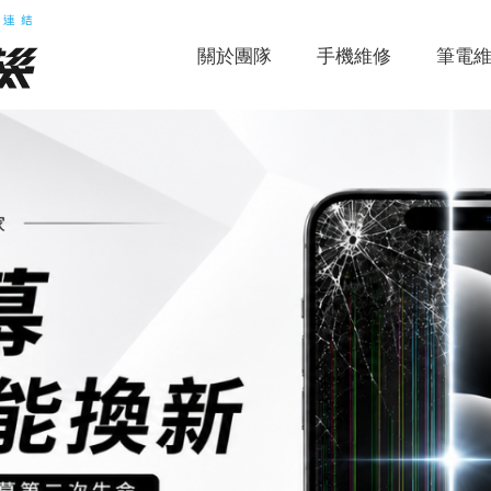
關於團隊
手機維修
筆電
，
，
，
，