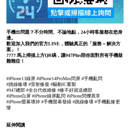
手機出問題？不分時間、不論地點，24小時客服都在您身
邊。
歡迎加入我們的官方LINE，體驗真正的「服務 = 解決方
案」！
???? 馬上掃描上方QR碼，讓947Plus陪你面對所有手機疑
難雜症！
#iPhone13綠屏 #iPhone14ProMax閃屏 #手機亂閃
#跳線修壞 #雷射修復 #驅動IC重製
#947總部 #全台代收維修 #修不好就送總部
#iPhone白屏 #iPhone綠屏亂閃 #iPhone閃爍異常
#iPhone螢幕壞掉 #手機螢幕發綠 #跳線修壞 #手機亂修更
慘
延伸閱讀