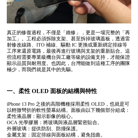
真正的修復過程，不僅是「維修」，更是一場完整的「再
加工」。工程必須拆除支架、甚至拆掉玻璃蓋板，透過雷
射修改線路、ITO 補線、驅動 IC 更換或重新綁定排線等
工序來還原電路，最後再進行玻璃與支架的重新貼合。這
些流程需要專業級機台與工廠等級的設備支持，才能保證
顯示品質與耐用度。也因此，台灣能做到這種工序的團隊
極少，而我們就是其中的先驅。
一、柔性 OLED 面板的結構與特性
iPhone 13 Pro 之後的高階機種採用柔性 OLED，也就是可
以輕微彎折的軟性螢幕結構。面板由以下幾個部分組成：
柔性液晶層：顯示影像的核心。
OCA 光學膠層：將玻璃與液晶層緊密貼合。
外層玻璃：提供防刮、防撞保護。
金屬支架：固定排線與面板結構，避免扭曲。