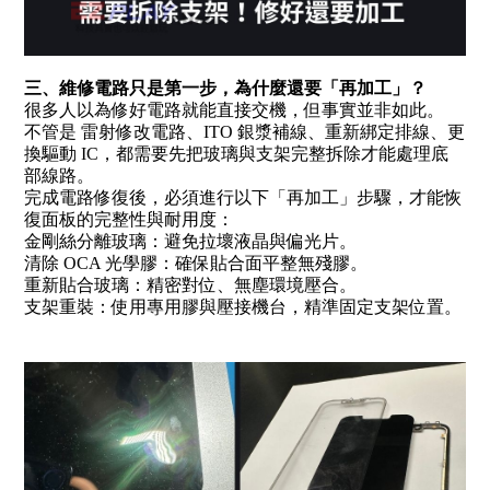
三、維修電路只是第一步，為什麼還要「再加工」？
很多人以為修好電路就能直接交機，但事實並非如此。
不管是 雷射修改電路、ITO 銀漿補線、重新綁定排線、更
換驅動 IC，都需要先把玻璃與支架完整拆除才能處理底
部線路。
完成電路修復後，必須進行以下「再加工」步驟，才能恢
復面板的完整性與耐用度：
金剛絲分離玻璃：避免拉壞液晶與偏光片。
清除 OCA 光學膠：確保貼合面平整無殘膠。
重新貼合玻璃：精密對位、無塵環境壓合。
支架重裝：使用專用膠與壓接機台，精準固定支架位置。