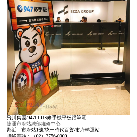
飛川集團/947PLUS修手機平板跟筆電
捷運市府站總部維修中心
鄰近：市府站1號/統一時代百貨/市府轉運站
聯絡電話：（02）2756-0000