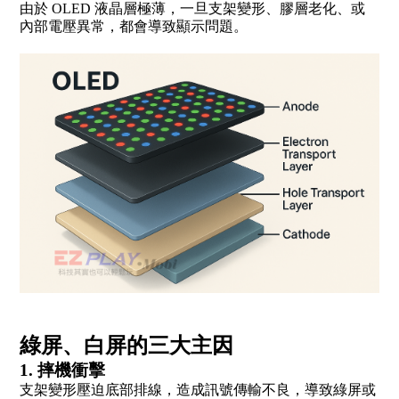
由於 OLED 液晶層極薄，一旦支架變形、膠層老化、或
內部電壓異常，都會導致顯示問題。
綠屏、白屏的三大主因
1. 摔機衝擊
支架變形壓迫底部排線，造成訊號傳輸不良，導致綠屏或