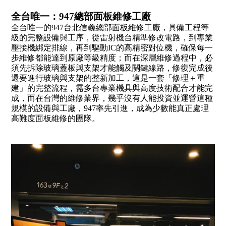
全台唯一：947總部面板維修工廠
全台唯一的947台北信義總部面板維修工廠，具備工程等
級的完整設備與工序，從雷射機台精準修改電路，到專業
壓接機綁定排線，再到驅動IC的高精密對位機，確保每一
步維修都能達到原廠等級精度；而在深層維修過程中，必
須先拆除玻璃蓋板與支架才能觸及關鍵線路，修復完成後
還要進行玻璃與支架的整新加工，這是一套「修理＋重
建」的完整流程，需多台專業機具與高度技術配合才能完
成，而在台灣的維修業界，幾乎沒有人能投資並運營這種
規模的設備與工廠，947率先引進，成為少數能真正處理
高難度面板維修的團隊。