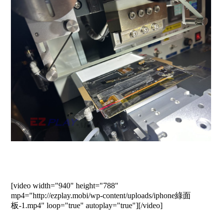
[video width="940" height="788"
mp4="http://ezplay.mobi/wp-content/uploads/iphone綠面
板-1.mp4" loop="true" autoplay="true"][/video]