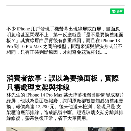
不少 iPhone 用戶發現手機螢幕出現綠屏或白屏，畫面忽
明忽暗甚至閃爍不止，第一反應就是「是不是要換整組面
板？」其實綠屏白屏背後有多重成因，而且在 iPhone 13
Pro 到 16 Pro Max 之間的機型，問題來源與解決方式並不
相同，只有正確判斷原因，才能避免花冤枉錢......
消費者故事：誤以為要換面板，實際
只需處理支架與排線
林先生的 iPhone 14 Pro Max 某天摔落後螢幕瞬間變成整片
綠屏，他以為是面板報廢，詢問原廠卻被告知必須整組更
換，報價高達 12,290 元。後來他送來檢測，發現只是 支
架壓迫底部排線，造成訊號中斷。經過玻璃支架分離與排
線修復，螢幕恢復正常，省下大筆費用。