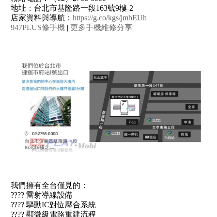
地址：台北市基隆路一段163號9樓-2
店家資料與導航：
https://g.co/kgs/jmbEUh
947PLUS修手機
|
更多手機維修分享
我們擁有全台僅見的：
???? 雷射導線設備
???? 驅動IC對位壓合系統
???? 顯微級電路重建流程