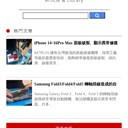
iPhone 14~16Pro Max 面板破裂、顯示異常修復
｜工廠...
947PLUS 擁有台灣最強的面板維修團隊，採用工廠
等級的蓋壓射技術，能夠精準修復面板破裂、綠白
屏、線條異常...
Samsung Fold3/Fold4/Fold5 轉軸排線造成的自
動關機...
Samsung Galaxy Fold 3、Fold 4、Fold 5 的轉軸排線
故障經常導致自動關機、無法開機及顯示異常等問
題。許多...